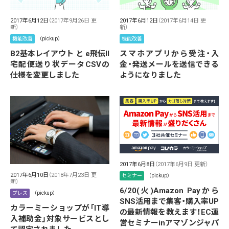
2017年6月12日
（2017年9月26日 更
2017年6月12日
（2017年6月14日 更
新）
新）
機能改善
（pickup）
機能改善
B2基本レイアウト と e飛伝II
スマホアプリから受注・入
宅配便送り状データCSVの
金・発送メールを送信できる
仕様を変更しました
ようになりました
2017年6月8日
（2017年6月9日 更新）
2017年6月10日
（2018年7月23日 更
セミナー
（pickup）
新）
6/20(火)Amazon Payから
プレス
（pickup）
SNS活用まで集客・購入率UP
カラーミーショップが「IT導
の最新情報を教えます！EC運
入補助金」対象サービスとし
営セミナーinアマゾンジャパ