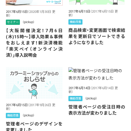
2017年6月15日
（2017年6月15日 更
2017年6月15日
（2020年1月30日 更
新）
新）
機能改善
セミナー
（pickup）
商品検索・変更画面で検索結
【大阪開催決定！7月6日
果を更新日でソートできる
(木)15時〜】導入効果＆事例
ようになりました
をおしえます！新決済機能
「楽天ペイ（オンライン決
済）」導入説明会
2017年6月14日
（2017年6月14日 更
新）
機能改善
（pickup）
2017年6月15日
（2017年9月26日 更
管理者ページの受注日時の
新）
表示方法が変わりました
機能改善
（pickup）
管理者ページのデザインを
変更しました