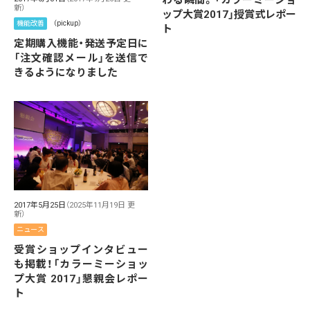
わる瞬間。「カラーミーショ
新）
ップ大賞2017」授賞式レポー
機能改善
（pickup）
ト
定期購入機能・発送予定日に
「注文確認メール」を送信で
きるようになりました
2017年5月25日
（2025年11月19日 更
新）
ニュース
受賞ショップインタビュー
も掲載！「カラーミーショッ
プ大賞 2017」懇親会レポー
ト