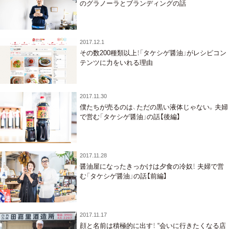
のグラノーラとブランディングの話
2017.12.1
その数200種類以上！「タケシゲ醤油」がレシピコン
テンツに力をいれる理由
2017.11.30
僕たちが売るのは、ただの黒い液体じゃない。夫婦
で営む「タケシゲ醤油」の話【後編】
2017.11.28
醤油屋になったきっかけは夕食の冷奴！ 夫婦で営
む「タケシゲ醤油」の話【前編】
2017.11.17
顔と名前は積極的に出す！ “会いに行きたくなる店