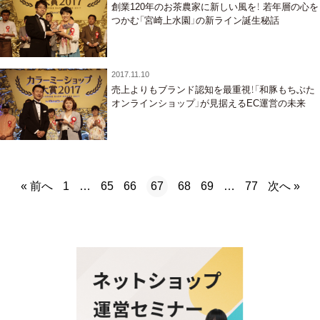
創業120年のお茶農家に新しい風を！ 若年層の心を
つかむ「宮崎上水園」の新ライン誕生秘話
2017.11.10
売上よりもブランド認知を最重視！「和豚もちぶた
オンラインショップ」が見据えるEC運営の未来
« 前へ
次へ »
1
…
65
66
67
68
69
…
77