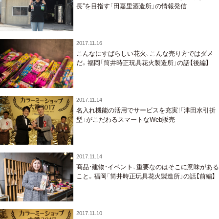
長”を目指す「田嘉里酒造所」の情報発信
2017.11.16
こんなにすばらしい花火、こんな売り方ではダメ
だ。福岡「筒井時正玩具花火製造所」の話【後編】
2017.11.14
名入れ機能の活用でサービスを充実！「津田水引折
型」がこだわるスマートなWeb販売
2017.11.14
商品・建物・イベント、重要なのはそこに意味がある
こと。福岡「筒井時正玩具花火製造所」の話【前編】
2017.11.10