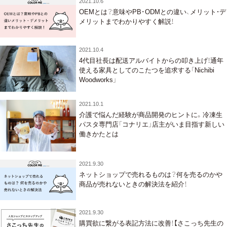
2021.10.6
OEMとは？意味やPB･ODMとの違い、メリット・デ
メリットまでわかりやすく解説！
2021.10.4
4代目社長は配送アルバイトからの叩き上げ！通年
使える家具としてのこたつを追求する「Nichibi
Woodworks」
2021.10.1
介護で悩んだ経験が商品開発のヒントに。冷凍生
パスタ専門店「コナリエ」店主がいま目指す新しい
働きかたとは
2021.9.30
ネットショップで売れるものは？何を売るのかや
商品が売れないときの解決法を紹介！
2021.9.30
購買欲に繋がる表記方法に改善！【さこっち先生の