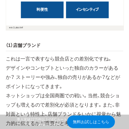
（1）店舗ブランド
これは一言で表すなら競合店との差別化ですね。
デザインやコンセプトといった独自のカラーがある
か？ ストーリーや強み、独自の売りがあるか？などが
ポイントになってきます。
ネットショップは全国商圏での戦い。当然、競合ショ
ップも増えるので差別化が必須となります。また、非
対面という特性上、店舗ブランドをいかに視覚から魅
導入実績22万件以上のECカート
無料お試しはこちら
力的に伝えるかが重要だと考えます。
サポート満足度94.4%