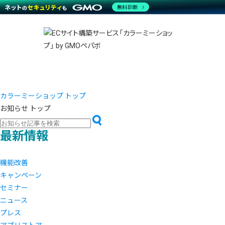
商材一覧を見る
無料診断
越境E
代行
運営サポート
機能一覧を見る
プラ
事例
料金
事例
デザイ
ブラン
サポート一覧を見る
プレミ
事例イ
プラン・料金一覧を見る
設定代
さまざ
お役立ち資料を見る
ラージ
ショッ
開発・
売上に
レギュ
カラーミーショップ トップ
ショッ
お知らせ トップ
顧客ロ
最新情報
モバイ
複数店
機能改善
キャンペーン
セミナー
ニュース
プレス