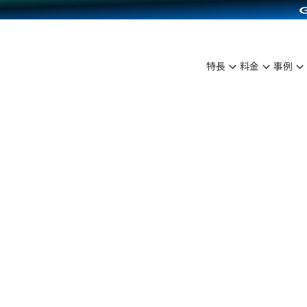
C（海外販売）
雑貨販売
サービスを見る
運営ノウハウを見る
ンを見る
プランを比較する
を見る
事例資料をみる
ン制作代行
イベント・セミナー
ディングの強化
アム
料金シミュレーション
ンタビュー
食品
特長
料金
事例
行
コミュニティイベントCarty
まな販売方法
他社サービスとの比較
プ事例
ファッション
API連携代行
よむよむカラーミー
つながる集客
ラー
雑貨
YouTubeチャンネル
ピングカート
イヤリティを向上
ルアプリ
舗との連携