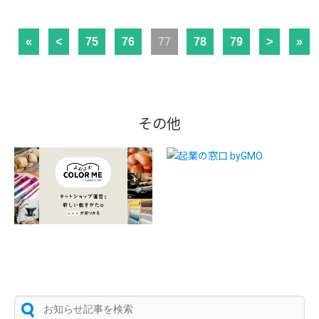
«
<
75
76
77
78
79
>
»
その他