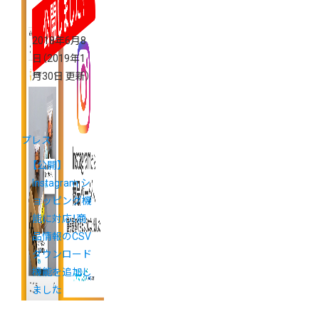
2018年6月8
日
（2019年1
月30日 更新）
プレス
【公開】
Instagram シ
ョッピング機
能に対応！商
品情報のCSV
ダウンロード
機能を追加し
ました