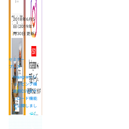
2018年6月5
日
（2019年1
月30日 更新）
セミナー
プレス
Instagram シ
ョッピング機
能用CSVダウ
ンロード機能
を公開しまし
た