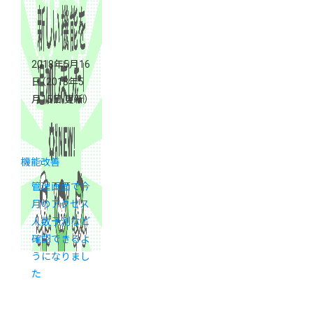
2018年5月16
日
（2018年5
月15日 更新）
機能改善
管理画面で今
月のアクセス
人数予測など
確認できるよ
うになりまし
た