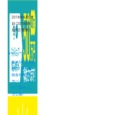
2018年6月18
日
（2018年8
月9日 更新）
キャンペーン
最大50万円補
助！ IT導入補
助金対象・制
作パッケージ
のご案内（二
次公募）