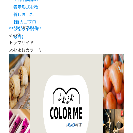
表示形式を改
善しました
【新カゴプロ
«
<
65
66
67
68
69
>
»
ジェクト通信
その他
号外】
トップサイド
よむよむカラーミー