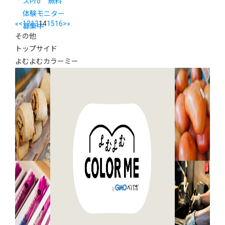
スPro 無料
体験モニター
«
<
12
13
14
15
16
>
»
募集中
その他
トップサイド
よむよむカラーミー