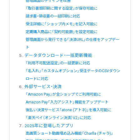
管理画面のデザインを改善
「取引書類印刷に関する設定」が保存可能に
請求書・領収書の一括印刷に対応
受注詳細に「ショップ内メモ」を記入可能に
定期購入商品に「契約可能数」を設定可能に
管理画面から発行できる「決済URL」の仕様をアップデー
ト
5.
データダウンロード・一括更新機能
「利用不可配送設定」の一括更新に対応
「名入れ」「カスタムオプション」受注データのCSVダウン
ロードに対応
6.
外部サービス・決済
「Amazon Pay」が全ショップでご利用可能に
Amazon Pay「入力アシスト」機能をアップデート
後払い決済サービス「atone (アトネ)」を導入可能に
「楽天ペイ（オンライン決済）V2」に対応
7.
2025年に登場したアプリ
高画質ショート動画埋め込み機能「Charlla (チャラ)」