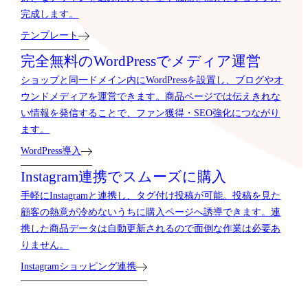
完成します。
テンプレート
完全無料のWordPressでメディア運営
ショップと同一ドメイン内にWordPressを設置し、ブログやオ
ウンドメディアを運営できます。商品ページでは伝えきれな
い情報を発信することで、ファン獲得・SEO強化につながり
ます。
WordPress導入
Instagram連携でスムーズに購入
手軽にInstagramと連携し、タグ付け投稿が可能。投稿を見た
顧客の熱意が冷めないうちに購入ページへ誘導できます。連
携した商品データは自動更新されるので面倒な作業は必要あ
りません。
Instagramショッピング連携