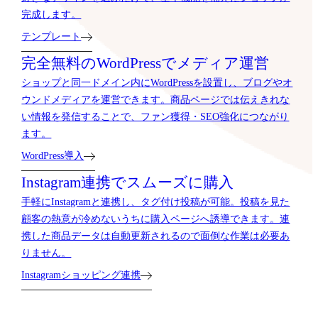
完成します。
テンプレート
完全無料のWordPressでメディア運営
ショップと同一ドメイン内にWordPressを設置し、ブログやオ
ウンドメディアを運営できます。商品ページでは伝えきれな
い情報を発信することで、ファン獲得・SEO強化につながり
ます。
WordPress導入
Instagram連携でスムーズに購入
手軽にInstagramと連携し、タグ付け投稿が可能。投稿を見た
顧客の熱意が冷めないうちに購入ページへ誘導できます。連
携した商品データは自動更新されるので面倒な作業は必要あ
りません。
Instagramショッピング連携