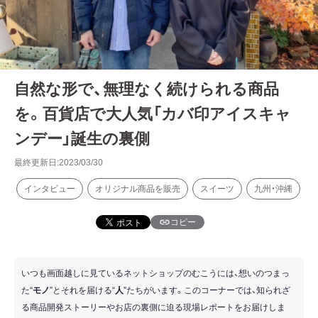
自然な形で、無理なく続けられる商品
を。百貨店で大人気「カバ印アイスキャ
ンデー」誕生の裏側
最終更新日:2023/03/30
インタビュー
オリジナル商品を販売
スイーツ
九州・沖縄
コピー
いつも画面越しに見ているネットショップのむこうには、想いのつまっ
た“
モノ
”とそれを届ける“
人
”たちがいます。このコーナーでは、知られざ
る商品開発ストーリーやお店の裏側に迫る現場レポートをお届けしま