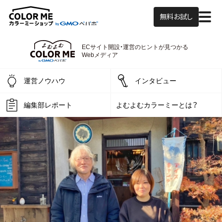
無料お試し
ECサイト開設・運営の
ヒントが見つかる
よむよむカラーミー
Webメディア
運営ノウハウ
インタビュー
編集部レポート
よむよむカラーミーとは？