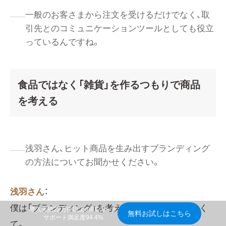
一般のお客さまから注文を受けるだけでなく、取
引先とのコミュニケーションツールとしても役立
っているんですね。
食品ではなく「雑貨」を作るつもりで商品
を考える
浅羽さん、ヒット商品を生み出すブランディング
の方法についてお聞かせください。
浅羽さん
：
僕は「ブランディング」を考えたことはあんまりなく
導入実績22万件以上のECカート
無料お試しはこちら
サポート満足度94.4%
て。