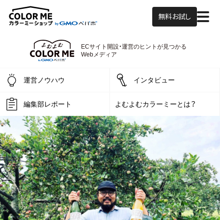
無料お試し
ECサイト開設・運営の
ヒントが見つかる
よむよむカラーミー
Webメディア
運営ノウハウ
インタビュー
編集部レポート
よむよむカラーミーとは？