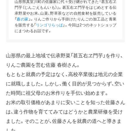
山形県真室川町の佐藤家に代々受け継がれてきた「甚五右ヱ
門芋（じんごえもんいも）」。甚五右ヱ門芋をはじめとする伝
承野菜やお米、山菜、野草茶などの自然食材を販売している
「
森の家
」。りんご作りから手掛けたりんごの加工品と青果
を販売する「
リンゴリらっぱ
」。今回は2つのネットショップ
にまつわるお話です。
山形県の最上地域で伝承野菜「甚五右ヱ門芋」を作り、
りんご農園を営む佐藤 春樹さん。
もともと就農の予定はなく、高校卒業後は地元の企業
に就職しました。しかし、働く目的が見つからず、空い
た時間に祖父母のお米作りを手伝い始めます。
お米の取引価格があまりに安いことを知った佐藤さん
は、違う作物を育ててみてはどうかと農業研修を受け
ました。そのことが、佐藤さんを就農の道へと導きま
した。