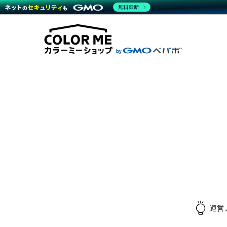
無料診断
商材一覧を見る
越境E
代行
運営サポート
機能一覧を見る
プラ
料金
事例
事例
デザ
ブラン
サポート一覧を見る
プレミ
事例
プラン・料金一覧を見る
設定
さま
お役立ち資料を見る
ラー
ショ
開発・
売上
レギ
ショッ
顧客
モバ
複数
運営