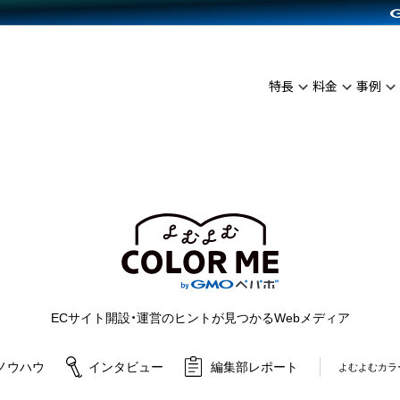
C（海外販売）
雑貨販売
サービスを見る
運営ノウハウを見る
ンを見る
プランを比較する
を見る
事例資料をみる
イン制作代行
イベント・セミナー
ディングの強化
アム
料金シミュレーション
インタビュー
食品
特長
料金
事例
代行
コミュニティイベントCarty
ざまな販売方法
ジ
他社サービスとの比較
ップ事例
ファッション
API連携代行
よむよむカラーミー
につながる集客
ュラー
雑貨
YouTubeチャンネル
ピングカート
ロイヤリティを向上
よむよむカラーミ
イルアプリ
店舗との連携
ECサイト開設・運営のヒントが見つかるWebメディア
ノウハウ
インタビュー
編集部レポート
よむよむカラ