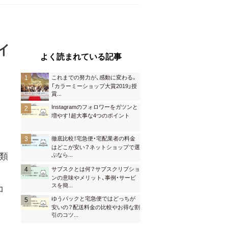
イ
よく読まれている記事
これまでの努力が、感動に変わる。
「カラーミーショップ大賞2019」授
賞
...
Instagramのフォロワーをガツンと
増やす！超大事な4つのポイント
徹底比較！宅急便・宅配業者の料金
はどこが安い？ネットショップで選
類
ぶなら
...
サブスクとは何？サブスクリプショ
ンの意味やメリット、事例・サービ
スを簡
...
コ
ゆうパックと宅急便ではどっちが
安いの？配送料金の比較やお得な割
引のコツ
...