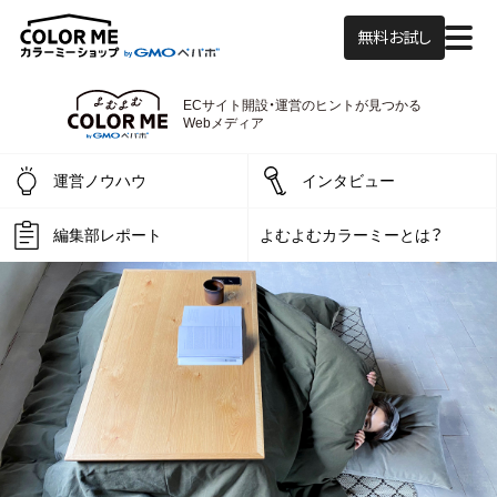
無料お試し
ECサイト開設・運営の
ヒントが見つかる
よむよむカラーミー
Webメディア
運営ノウハウ
インタビュー
編集部レポート
よむよむカラーミーとは？