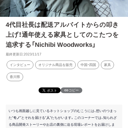
4代目社長は配送アルバイトからの叩き
上げ！通年使える家具としてのこたつを
追求する「Nichibi Woodworks」
最終更新日:2023/11/17
インタビュー
オリジナル商品を販売
中国・四国
家具
香川県
コピー
いつも画面越しに見ているネットショップのむこうには、想いのつまっ
た“
モノ
”とそれを届ける“
人
”たちがいます。このコーナーでは、知られざ
る商品開発ストーリーやお店の裏側に迫る現場レポートをお届けしま