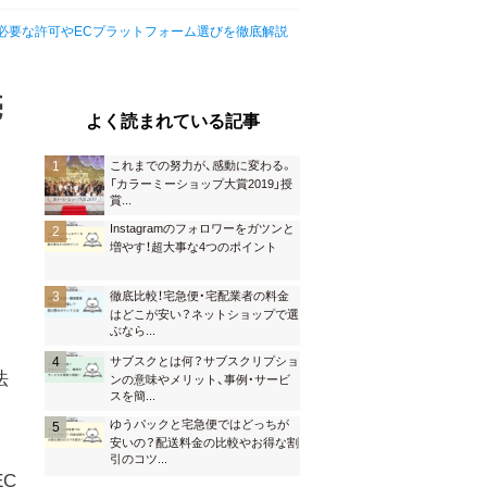
必要な許可やECプラットフォーム選びを徹底解説
売
よく読まれている記事
ラ
これまでの努力が、感動に変わる。
「カラーミーショップ大賞2019」授
賞
...
Instagramのフォロワーをガツンと
増やす！超大事な4つのポイント
徹底比較！宅急便・宅配業者の料金
はどこが安い？ネットショップで選
ぶなら
...
サブスクとは何？サブスクリプショ
法
ンの意味やメリット、事例・サービ
スを簡
...
ゆうパックと宅急便ではどっちが
安いの？配送料金の比較やお得な割
引のコツ
...
C