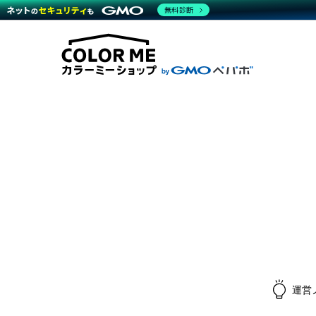
無料診断
商材一覧を見る
越境E
代行
運営サポート
機能一覧を見る
プラ
料金
事例
事例
デザ
ブラン
サポート一覧を見る
プレミ
事例
プラン・料金一覧を見る
設定
さま
お役立ち資料を見る
ラー
ショ
開発・
売上
レギ
ショッ
顧客
モバ
複数
運営