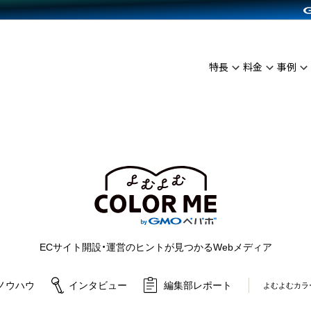
C（海外販売）
雑貨販売
サービスを見る
運営ノウハウを見る
ンを見る
プランを比較する
を見る
事例資料をみる
イン制作代行
イベント・セミナー
ディングの強化
アム
料金シミュレーション
インタビュー
食品
特長
料金
事例
代行
コミュニティイベントCarty
ざまな販売方法
ジ
他社サービスとの比較
ップ事例
ファッション
API連携代行
よむよむカラーミー
につながる集客
ュラー
雑貨
YouTubeチャンネル
ピングカート
ロイヤリティを向上
よむよむカラーミ
イルアプリ
店舗との連携
ECサイト開設・運営のヒントが見つかるWebメディア
ノウハウ
インタビュー
編集部レポート
よむよむカラ