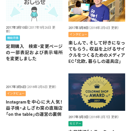
2017年3月10日
（2017年9月26日 更
2017年3月8日
（2018年2月6日 更新）
新）
インタビュー
機能改善
楽しんで、そして好きになっ
定期購入 検索・変更ページ
てもらう。収益を上げるサイ
の一部表記および表示場所
クルをつくるためのメディア
を変更しました
EC「北欧、暮らしの道具店」
2017年3月6日
（2018年2月6日 更新）
インタビュー
Instagramを中心に大人気！
益子焼・よしざわ窯の直販店
「on the table」の運営の裏側
2017年3月3日
（2018年2月7日 更新）
セミナー