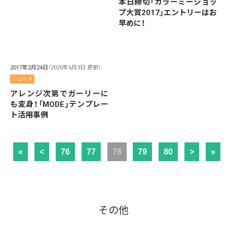
本日締切「カラーミーショッ
プ大賞2017」エントリーはお
早めに！
2017年2月24日
（2020年6月3日 更新）
ニュース
アレンジ次第でガーリーに
も変身！「MODE」テンプレー
ト活用事例
«
<
76
77
78
79
80
>
»
その他