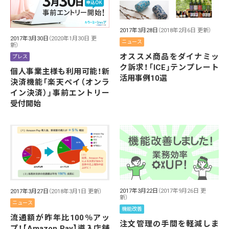
2017年3月28日
（2018年2月6日 更新）
2017年3月30日
（2020年1月30日 更
ニュース
新）
オススメ商品をダイナミッ
プレス
ク訴求！「ICE」テンプレート
個人事業主様も利用可能！新
活用事例10選
決済機能「楽天ペイ（オンラ
イン決済）」事前エントリー
受付開始
2017年3月22日
（2017年9月26日 更
2017年3月27日
（2018年3月1日 更新）
新）
ニュース
機能改善
流通額が昨年比100％アッ
注文管理の手間を軽減しま
プ！【Amazon Pay】導入店舗