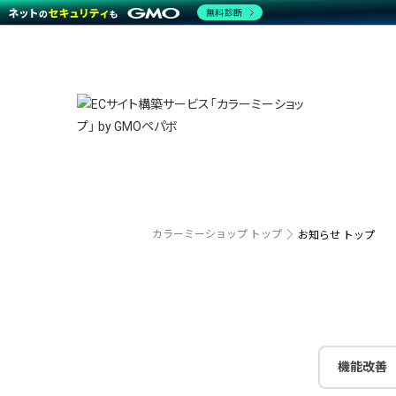
無料診断
特長
特長
Amaz
特長一覧を見る
Word
商材一覧を見る
越境E
代行
運営サポート
機能一覧を見る
プラ
事例
料金
事例
ブラン
デザイ
サポート一覧を見る
プレミ
事例イ
プラン・料金一覧を見る
さまざ
設定代
お役立ち資料を見る
ラージ
ショッ
売上に
開発・
カラーミーショップ トップ
お知らせ トップ
レギュ
ショッ
顧客ロ
モバイ
機能改善
複数店