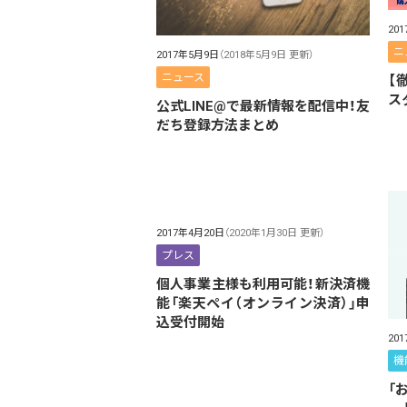
20
ニ
2017年5月9日
（2018年5月9日 更新）
ニュース
【
ス
公式LINE@で最新情報を配信中！友
だち登録方法まとめ
2017年4月20日
（2020年1月30日 更新）
プレス
個人事業主様も利用可能！新決済機
能「楽天ペイ（オンライン決済）」申
込受付開始
20
機
「