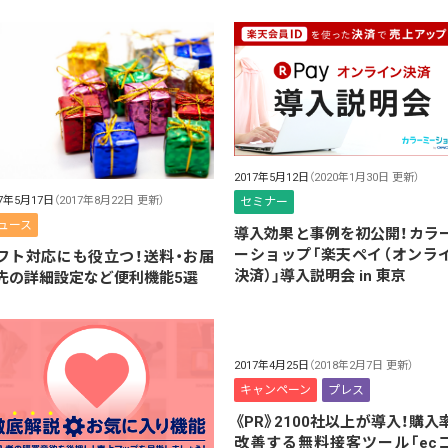
2017年5月12日
（2020年1月30日 更新）
17年5月17日
（2017年8月22日 更新）
セミナー
ュース
導入効果と事例を初公開！カラ
ーショップ「楽天ペイ（オンラ
フト対応にも役立つ！送料・お届
決済）」導入説明会 in 東京
先の詳細設定など便利機能5選
2017年4月25日
（2018年2月7日 更新）
キャンペーン
プレス
《PR》2100社以上が導入！購入
改善する無料接客ツール「ec