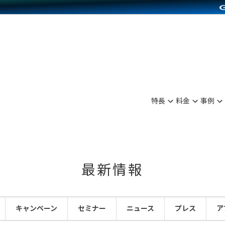
別に見る
業種別に見る
on Pay導入
食品販売
Press導入
ファッション販売
C（海外販売）
雑貨販売
サービスを見る
運営ノウハウを見る
ンを見る
を見る
プランを比較する
事例資料をみる
ディングの強化
ン制作代行
イベント・セミナー
アム
ンタビュー
料金シミュレーション
食品
特長
料金
事例
まな販売方法
行
コミュニティイベントCarty
プ事例
他社サービスとの比較
ファッション
つながる集客
API連携代行
よむよむカラーミー
ラー
雑貨
ピングカート
YouTubeチャンネル
最新情報
イヤリティを向上
ルアプリ
キャンペーン
セミナー
ニュース
プレス
ア
舗との連携