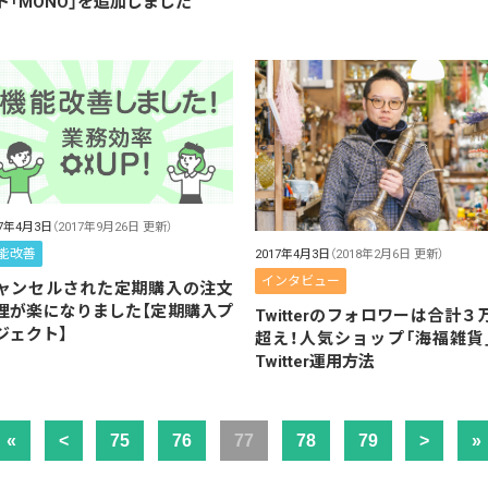
ト「MONO」を追加しました
17年4月3日
（2017年9月26日 更新）
能改善
2017年4月3日
（2018年2月6日 更新）
インタビュー
ャンセルされた定期購入の注文
理が楽になりました【定期購入プ
Twitterのフォロワーは合計３
ジェクト】
超え！人気ショップ「海福雑貨
Twitter運用方法
«
<
75
76
77
78
79
>
»