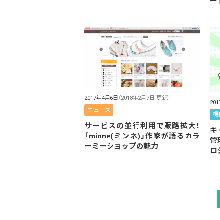
ー
2017年4月6日
（2018年2月7日 更新）
20
ニュース
機
サービスの並行利用で販路拡大！
キ
「minne(ミンネ)」作家が語るカラ
管
ーミーショップの魅力
ロ