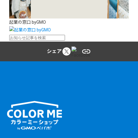
起業の窓口 byGMO
シェア