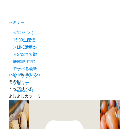
セミナー
＜12/5 (木)
15:00生配信
＞LINE活用か
らSNSまで徹
底解説！自宅
で学べる最新
«
<
58
59
60
61
62
>
»
マーケティン
その他
グセミナー
トップサイド
（先着50名）
よむよむカラーミー