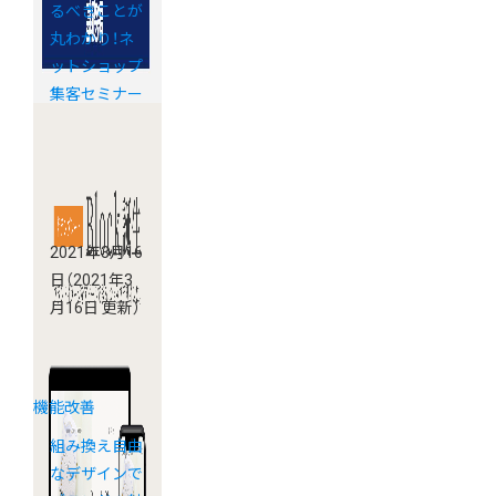
るべきことが
丸わかり！ネ
ットショップ
集客セミナー
基礎編（録画
版）
2021年3月16
日
（2021年3
月16日 更新）
機能改善
組み換え自由
なデザインで