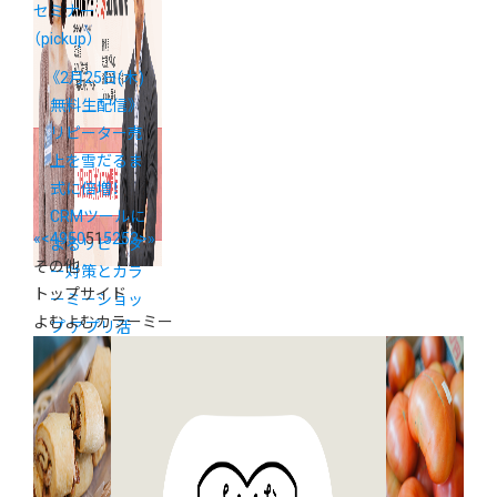
セミナー
（pickup）
《2月25日(木)
無料生配信》
リピーター売
上を雪だるま
式に倍増！
CRMツールに
«
<
49
50
51
52
53
>
»
よるリピータ
その他
ー対策とカラ
トップサイド
ーミーショッ
よむよむカラーミー
プ アプリ活
用セミナー