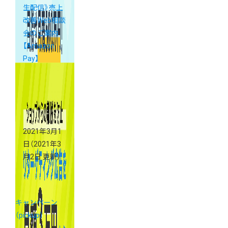
生配信》売上
改善Web相談
会のご案内
【Amazon
Pay】
2021年3月1
日
（2021年3
月2日 更新）
キャンペーン
（pickup）