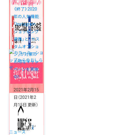
《終了》2020
年の人気機能
「Instagram
ショッピング
連携」と「カス
タムオプショ
ン」が対象の
お得なキャン
ペーンを実施
中！
2021年2月15
日
（2021年2
月15日 更新）
ニュース