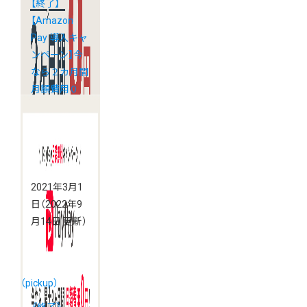
【終了】
【Amazon
Pay 導入キャ
ンペーン】今
なら２カ月間
月額費用０
円！
2021年3月1
日
（2022年9
月14日 更新）
（pickup）
《終了》