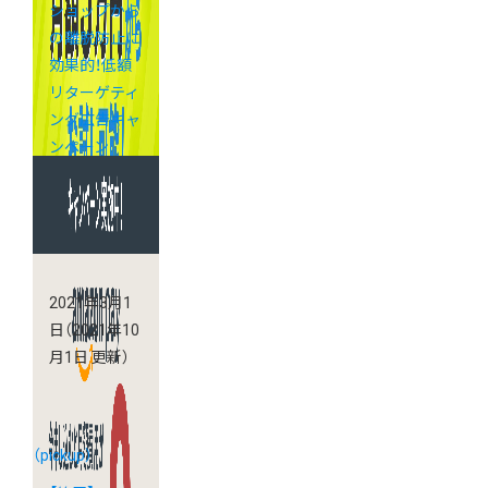
ショップから
の離脱防止に
効果的！低額
リターゲティ
ング広告キャ
ンペーン
2021年3月1
日
（2021年10
月1日 更新）
（pickup）