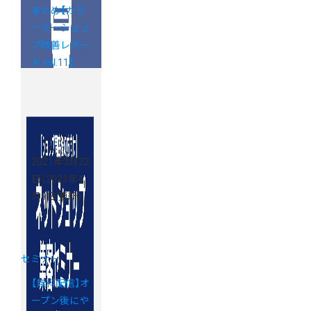
まとめ【カラ
ーミーショッ
プ改善レポー
ト vol.11】
2021年3月22
日
（2021年4
月9日 更新）
セミナー
【無料配信】オ
ープン後にや