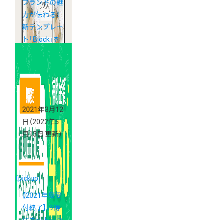
ブランドの魅
力が伝わる！
新テンプレー
ト「Block」を
追加しました
2021年3月12
日
（2022年5
月13日 更新）
（pickup）
【2021年度受
付終了】お得
にネットショ