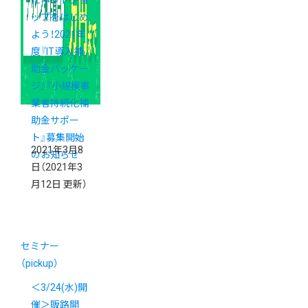
ップをはじめ
よう！2021年
度『IT導入補
助金パッケー
ジ』『小規模事
業者持続化補
助金サポー
ト』募集開始
2021年3月8
のお知らせ
日
（2021年3
月12日 更新）
セミナー
（pickup）
＜3/24(水)開
催＞販路開