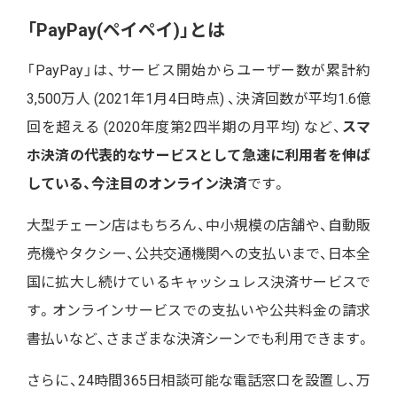
「PayPay(ペイペイ)」とは
「
PayPay
」は、サービス開始から
ユーザー数が累計
約
3,500
万人 (2021年1月4日
時点)
、決済回数が平均1.6億
回を超える (2020年度第2四半期の月平均) など
、
スマ
ホ決済の代表的なサービスとして急速に利用者を伸ば
している、今注目のオンライン決済
です。
大型チェーン店はもちろん、中小規模の店舗や、自動販
売機やタクシー、公共交通機関への支払いまで、日本全
国に拡大し続けているキャッシュレス決済サービスで
す。
オンラインサービスでの支払いや公共料金の請求
書払いなど、さまざまな決済シーンでも利用できます。
さらに、
24
時間
365
日相談可能な電話窓口を設置し、万