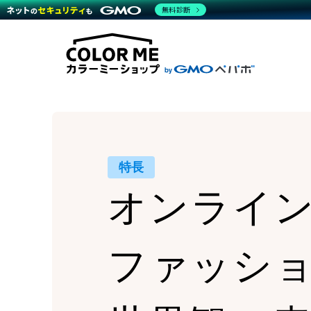
商材一覧を見る
無料診断
Wor
代行
運営サポート
機能一覧を見る
プラ
越境
料金
事例
デザ
事例
サポート一覧を見る
プレ
ブラ
事例
設定
プラン・料金一覧を見る
ラー
お役立ち資料を見る
さま
ショ
開発
レギ
売上
ショ
特長
顧客
オンライ
モバ
複数
ファッシ