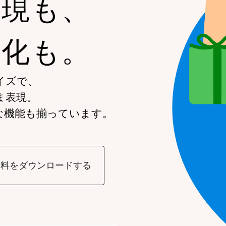
表現も、
率化も。
イズで、
ま表現。
な機能も揃っています。
資料をダウンロードする