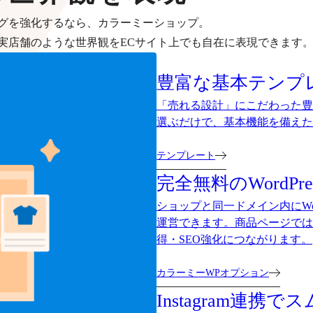
グを強化するなら、カラーミーショップ。
実店舗のような世界観をECサイト上でも自在に表現できます
豊富な
基本テンプ
「売れる設計」にこだわった豊
選ぶだけで、基本機能を備えた
テンプレート
完全無料の
WordPr
ショップと同一ドメイン内にWo
運営できます。商品ページでは
得・SEO強化につながります。
カラーミーWPオプション
Instagram連携で
ス