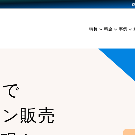
dPress導入
雑貨販売
サービスを見る
運営ノウハウを見る
ンを見る
プランを比較する
EC（海外販売）
を見る
事例資料をみる
イン制作代行
イベント・セミナー
ミアム
料金シミュレーション
特長
料金
事例
ンディングの強化
インタビュー
食品
代行
コミュニティイベントCart
ジ
他社サービスとの比較
ざまな販売方法
ップ事例
ファッション
・API連携代行
よむよむカラーミー
ュラー
につながる集客
雑貨
YouTubeチャンネル
ッピングカート
ロイヤリティを向上
ンで
イルアプリ
店舗との連携
ョン販売