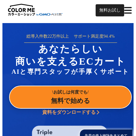
無料お試し
総導入件数
22万件以上
サポート満足度
94.4%
あなたらしい
商いを支えるECカート
AIと専門スタッフが手厚くサポート
お試しは何度でも
無料で始める
資料をダウンロードする