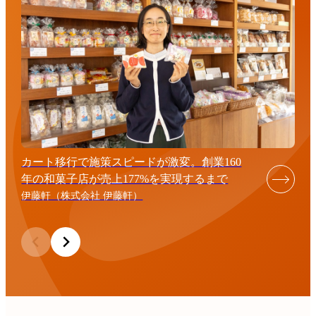
カート移行で施策スピードが激変。創業160
年の和菓子店が売上177%を実現するまで
伊藤軒（株式会社 伊藤軒）