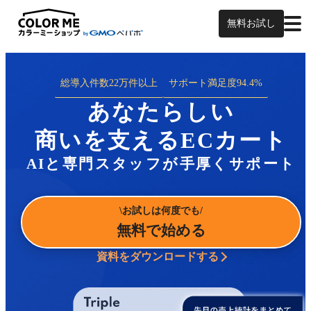
無料お試し
総導入件数
22万件以上
サポート満足度
94.4%
あなたらしい
商いを支えるECカート
AIと専門スタッフが手厚くサポート
お試しは何度でも
無料で始める
資料をダウンロードする