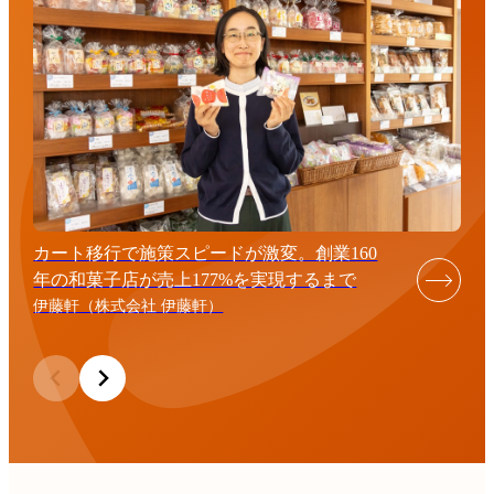
カート移行で施策スピードが激変。創業160
年の和菓子店が売上177%を実現するまで
伊藤軒（株式会社 伊藤軒）