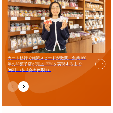
カート移行で施策スピードが激変。創業160
年の和菓子店が売上177%を実現するまで
伊藤軒（株式会社 伊藤軒）