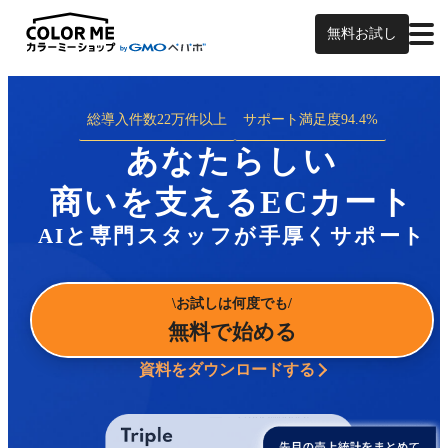
無料お試し
総導入件数
22万件以上
サポート満足度
94.4%
あなたらしい
商いを支えるECカート
AIと専門スタッフが手厚くサポート
お試しは何度でも
無料で始める
資料をダウンロードする