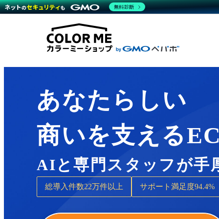
商材一覧を見る
無料診断
Wor
代行
運営サポート
機能一覧を見る
プラ
越境
料金
事例
デザ
事例
サポート一覧を見る
プレ
ブラ
事例
設定
プラン・料金一覧を見る
ラー
お役立ち資料を見る
さま
ショ
開発
レギ
売上
あなたらしい
ショ
顧客
商いを支えるE
モバ
複数
AIと専門スタッフが手
総導入件数
22万件以上
サポート満足度
94.4%