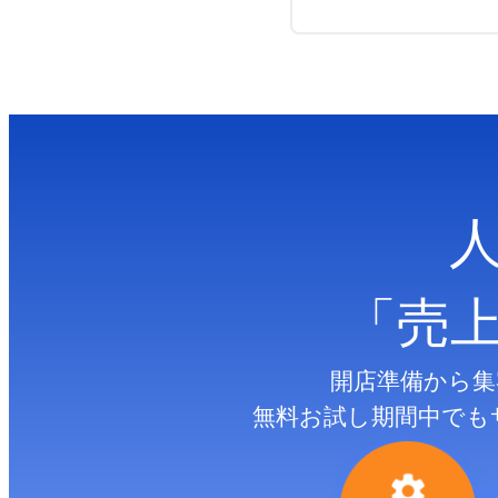
「売
開店準備から集
無料お試し期間中でも