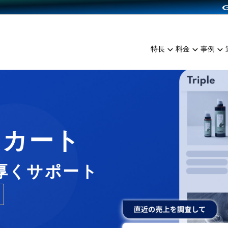
dPress導入
雑貨販売
サービスを見る
運営ノウハウを見る
ンを見る
プランを比較する
EC（海外販売）
を見る
事例資料をみる
イン制作代行
イベント・セミナー
ミアム
料金シミュレーション
特長
料金
事例
ンディングの強化
インタビュー
食品
代行
コミュニティイベントCart
ジ
他社サービスとの比較
ざまな販売方法
ップ事例
ファッション
・API連携代行
よむよむカラーミー
ュラー
につながる集客
雑貨
YouTubeチャンネル
ッピングカート
ロイヤリティを向上
Cカート
イルアプリ
店舗との連携
厚くサポート