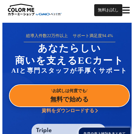
無料お試し
総導入件数
22万件以上
サポート満足度
94.4%
あなたらしい
商いを支えるECカート
AIと専門スタッフが手厚くサポート
お試しは何度でも
無料で始める
資料をダウンロードする