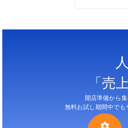
「売
開店準備から集
無料お試し期間中でも