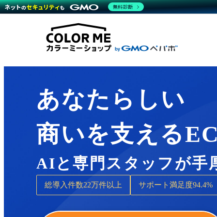
商材一覧を見る
無料診断
Wor
代行
運営サポート
機能一覧を見る
プラ
越境
料金
事例
デザ
事例
サポート一覧を見る
プレ
ブラ
事例
設定
プラン・料金一覧を見る
ラー
お役立ち資料を見る
さま
ショ
開発
レギ
売上
あなたらしい
ショ
顧客
商いを支えるE
モバ
複数
AIと専門スタッフが手
総導入件数
22万件以上
サポート満足度
94.4%