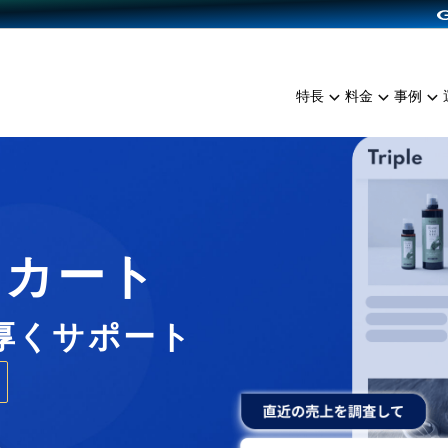
dPress導入
雑貨販売
サービスを見る
運営ノウハウを見る
ンを見る
プランを比較する
EC（海外販売）
を見る
事例資料をみる
イン制作代行
イベント・セミナー
ミアム
料金シミュレーション
特長
料金
事例
ンディングの強化
インタビュー
食品
代行
コミュニティイベントCart
ジ
他社サービスとの比較
ざまな販売方法
ップ事例
ファッション
・API連携代行
よむよむカラーミー
ュラー
につながる集客
雑貨
YouTubeチャンネル
ッピングカート
ロイヤリティを向上
Cカート
イルアプリ
店舗との連携
厚くサポート