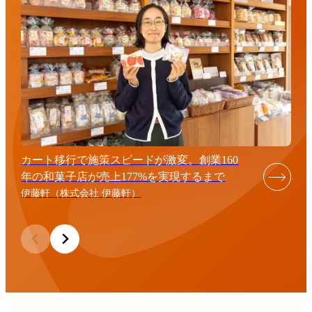
カート移行で施策スピードが激変。創業160
年の和菓子店が売上177%を実現するまで
伊藤軒（株式会社 伊藤軒）