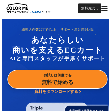
無料お試し
総導入件数
22万件以上
サポート満足度
94.4%
あなたらしい
商いを支えるECカート
AIと専門スタッフが手厚くサポート
お試しは何度でも
無料で始める
資料をダウンロードする