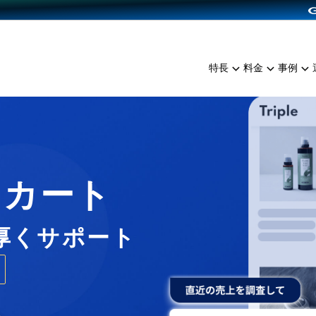
dPress導入
雑貨販売
サービスを見る
運営ノウハウを見る
ンを見る
プランを比較する
EC（海外販売）
を見る
事例資料をみる
イン制作代行
イベント・セミナー
ミアム
料金シミュレーション
特長
料金
事例
ンディングの強化
インタビュー
食品
代行
コミュニティイベントCart
ジ
他社サービスとの比較
ざまな販売方法
ップ事例
ファッション
・API連携代行
よむよむカラーミー
ュラー
につながる集客
雑貨
YouTubeチャンネル
ッピングカート
ロイヤリティを向上
Cカート
イルアプリ
店舗との連携
厚くサポート