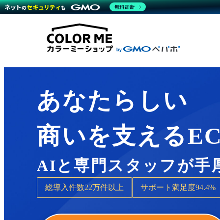
商材一覧を見る
無料診断
Wor
代行
運営サポート
機能一覧を見る
プラ
越境
料金
事例
デザ
事例
サポート一覧を見る
プレ
ブラ
事例
設定
プラン・料金一覧を見る
ラー
お役立ち資料を見る
さま
ショ
開発
レギ
売上
あなたらしい
ショ
顧客
商いを支えるE
モバ
複数
AIと専門スタッフが手
総導入件数
22万件以上
サポート満足度
94.4%