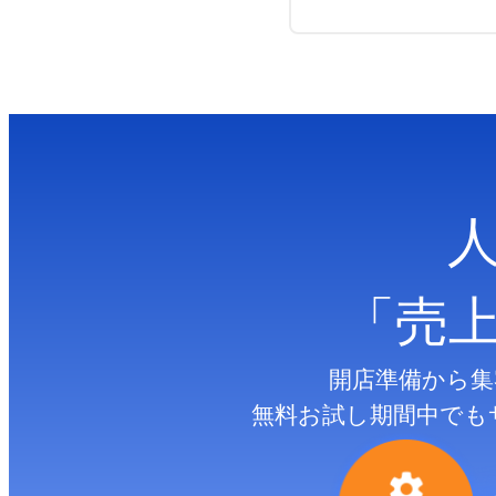
「売
開店準備から集
無料お試し期間中でも