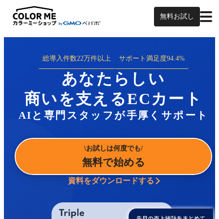
無料お試し
総導入件数
22万件以上
サポート満足度
94.4%
あなたらしい
商いを支えるECカート
AIと専門スタッフが手厚くサポート
お試しは何度でも
無料で始める
資料をダウンロードする