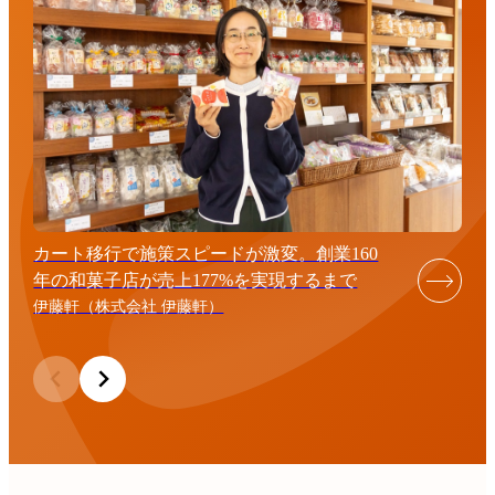
カート移行で施策スピードが激変。創業160
年の和菓子店が売上177%を実現するまで
伊藤軒（株式会社 伊藤軒）