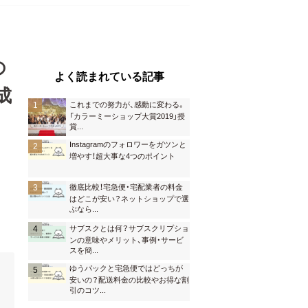
の
よく読まれている記事
成
これまでの努力が、感動に変わる。
「カラーミーショップ大賞2019」授
賞
...
Instagramのフォロワーをガツンと
増やす！超大事な4つのポイント
徹底比較！宅急便・宅配業者の料金
はどこが安い？ネットショップで選
ぶなら
...
サブスクとは何？サブスクリプショ
ンの意味やメリット、事例・サービ
スを簡
...
ゆうパックと宅急便ではどっちが
安いの？配送料金の比較やお得な割
引のコツ
...