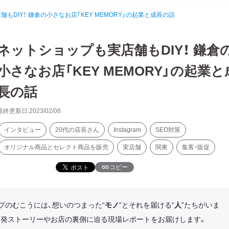
もDIY！ 鎌倉の小さなお店「KEY MEMORY」の起業と成長の話
ネットショップも実店舗もDIY！ 鎌倉
小さなお店「KEY MEMORY」の起業と
長の話
最終更新日:2023/02/08
インタビュー
20代の店長さん
Instagram
SEO対策
オリジナル商品とセレクト商品を販売
実店舗
関東
集客・販促
コピー
プのむこうには、想いのつまった“
モノ
”とそれを届ける“
人
”たちがいま
開発ストーリーやお店の裏側に迫る現場レポートをお届けします。