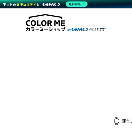
無料診断
商材一覧を見る
越境E
代行
運営サポート
機能一覧を見る
プラ
料金
事例
事例
デザ
ブラン
サポート一覧を見る
プレミ
事例
プラン・料金一覧を見る
設定
さま
お役立ち資料を見る
ラー
ショ
開発・
売上
レギ
ショッ
顧客
モバ
複数
運営