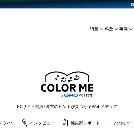
C（海外販売）
雑貨販売
サービスを見る
運営ノウハウを見る
ンを見る
プランを比較する
を見る
事例資料をみる
イン制作代行
イベント・セミナー
ディングの強化
アム
料金シミュレーション
インタビュー
食品
特長
料金
事例
代行
コミュニティイベントCarty
ざまな販売方法
ジ
他社サービスとの比較
ップ事例
ファッション
API連携代行
よむよむカラーミー
につながる集客
ュラー
雑貨
YouTubeチャンネル
ピングカート
ロイヤリティを向上
よむよむカラーミ
イルアプリ
店舗との連携
ECサイト開設・運営のヒントが見つかるWebメディア
ノウハウ
インタビュー
編集部レポート
よむよむカラ