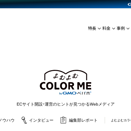
C（海外販売）
雑貨販売
サービスを見る
運営ノウハウを見る
ンを見る
プランを比較する
を見る
事例資料をみる
イン制作代行
イベント・セミナー
ディングの強化
アム
料金シミュレーション
インタビュー
食品
特長
料金
事例
代行
コミュニティイベントCarty
ざまな販売方法
ジ
他社サービスとの比較
ップ事例
ファッション
API連携代行
よむよむカラーミー
につながる集客
ュラー
雑貨
YouTubeチャンネル
ピングカート
ロイヤリティを向上
よむよむカラーミ
イルアプリ
店舗との連携
ECサイト開設・運営のヒントが見つかるWebメディア
ノウハウ
インタビュー
編集部レポート
よむよむカラ