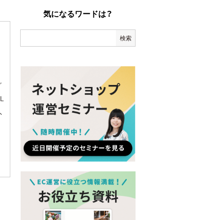
気になるワードは？
グ
L
、