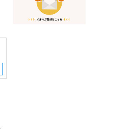
。
。
は