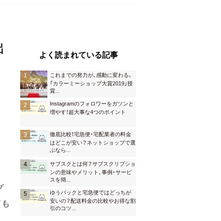
出
よく読まれている記事
これまでの努力が、感動に変わる。
「カラーミーショップ大賞2019」授
賞
...
Instagramのフォロワーをガツンと
増やす！超大事な4つのポイント
徹底比較！宅急便・宅配業者の料金
はどこが安い？ネットショップで選
ぶなら
...
サブスクとは何？サブスクリプショ
ンの意味やメリット、事例・サービ
スを簡
...
グ
ゆうパックと宅急便ではどっちが
安いの？配送料金の比較やお得な割
ても
引のコツ
...