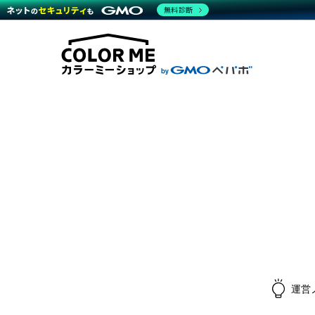
無料診断
商材一覧を見る
越境E
代行
運営サポート
機能一覧を見る
プラ
料金
事例
事例
デザ
ブラン
サポート一覧を見る
プレミ
事例
プラン・料金一覧を見る
設定
さま
お役立ち資料を見る
ラー
ショ
開発・
売上
レギ
ショッ
顧客
モバ
複数
運営