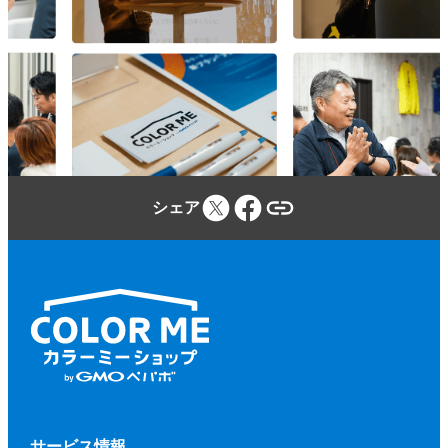
参加者は、カラーミーショップ利用規約、
本規約、本イベントに関する当社のウェブ
サイトに定める事項及び本イベントの開催
場所・施設等の定める規程等（併せて、以
下「本規約等」といいます。）を遵守しな
ければならないものとします。
参加者が本規約等に違反し、又は違反する
シェア
おそれがあると当社が判断した場合、当社
（当社が本イベントに関して業務を委託す
る第三者を含みます。）は、参加者に対し
て、参加申込みの拒否、参加の取り消しを
いつでもできるものとします。
前項に基づく措置を行う場合、当社は、そ
の理由等を参加者に開示する義務を負わな
いものとします。
第２項に基づく、参加申込みの拒否、参加
サービス情報