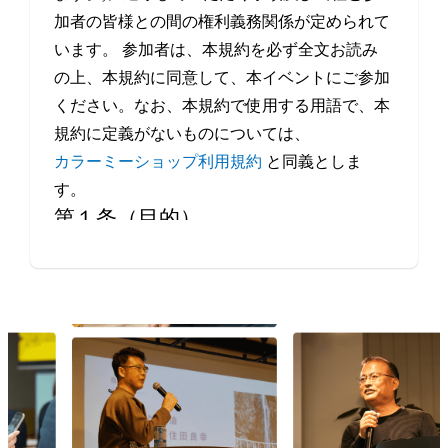
加者の皆様との間の権利義務関係が定められて
います。 参加者は、本規約を必ず全文お読み
の上、本規約に同意して、本イベントにご参加
ください。なお、本規約で使用する用語で、本
規約に定義がないものについては、
カラーミーショップ利用規約
と同義としま
す。
第１条（目的）
本イベントは、当社が、事業者や制作会社など
Eコマースにかかわるすべての方の交流・情報
交換の機会を提供することを目的とします。
第２条（本イベントの開催日程）
本イベントの開催場所（オンラインによる開催
を含みます。）、開催日時等は、本サービスの
ウェブサイト上で定めます。
第３条（規約の履行）