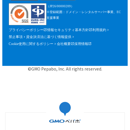
を含みます。）が確認できるものを含むが
（JP26/00000209）
これに限られません。）の提出を求めるこ
※登録範囲：ドメイン・レンタルサーバー事業、EC
とができるものとし、参加者はこれに従う
支援事業
ものとします。
プライバシーポリシー
情報セキュリティ基本方針
利用規約
第５条（参加申込）
禁止事項
資金決済法に基づく情報提供
参加申込は、当社が提供する申込専用ペー
Cookie使用に関するポリシー
会社概要
採用情報
ジにおいて、当社指定事項を入力の上、行
うものとします。
当社は、前項に基づく参加申込について承
©GMO Pepabo, Inc. All rights reserved.
諾するときは、申込者に対して申込みを承
諾する旨の電子メールを申込時に入力した
メールアドレス宛に送信するものとし、そ
の送信の時点で、本規約に基づく本イベン
トの参加に関する契約（以下「参加契約」
といいます。）が成立するものとします。
当社は、申込者に対し、第１項に基づく参