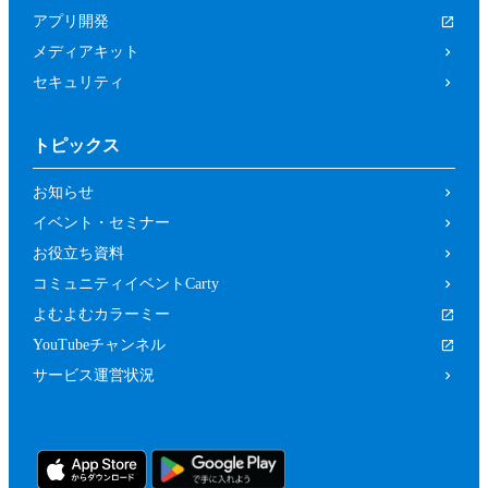
は関係者、又はこれらの者と何らかの関
アプリ開発
係がある方
メディアキット
未成年者、成年被後見人、被保佐人又は
セキュリティ
被補助人のいずれかであって、本規約に
従って本イベントに参加することについ
トピックス
て、法定代理人、後見人､保佐人又は補
助人の同意等を得ていない方
お知らせ
カラーミーショップ利用規約、又は当社
イベント・セミナー
の運営するサービスの利用規約に違反し
お役立ち資料
ている方又は違反するおそれがあると当
コミュニティイベントCarty
社が判断した方
よむよむカラーミー
前２項のため、当社は、参加者（参加の申
YouTubeチャンネル
し込みをした者を含みます。）に対し、当
サービス運営状況
社が必要と判断する資料（本イベントの参
加に関する法定代理人等の同意の有無等を
確認するための情報（法定代理人の連絡先