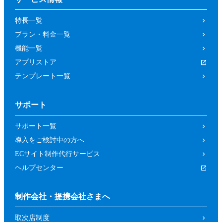
の取り消しによって、参加者又は第三者が
特長一覧
被った損害等について、当社は一切の責任
プラン・料金一覧
を負わないものとします。
機能一覧
第４条（参加資格）
アプリストア
参加者は、当社所定の方法により申し込み
テンプレート一覧
を行った方であって、本イベントの開催趣
旨等に照らし、当社が申し込みを承諾した
サポート
方（法人、個人を問いません。）としま
す。
サポート一覧
前項にもかかわらず、以下の各号に該当す
導入をご検討中の方へ
るおそれがあると当社が判断した場合は、
ECサイト制作代行サービス
当社は承諾を取り消すことができるものと
ヘルプセンター
します。
暴力団、反政府組織その他の反社会的組
制作会社・提携会社さまへ
織であるか、若しくはそれらの構成員又
取次店制度