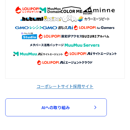
加申込において審査が必要と判断した場
合、当該審査のため必要な資料の提出を求
める場合があります。申込者は、当社から
資料の提出を求められた場合には、速やか
に指定された資料を提出するものとしま
す。
当社は、次の各号に該当する場合には、参
加申込を承諾せず又は参加契約を取り消す
ことができるものとします。
入力された指定事項の全部又は一部に虚
偽、不正確又は誤りがあった場合
コーポレートサイト
採用サイト
申込者又は参加者が、過去に当社が運営
するサービスの利用停止等の処分を受け
AIへの取り組み
ている場合
第３項に基づく資料の提出がない場合
その他当社が不適当と判断した場合