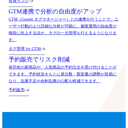
会員ランク
GTM連携で分析の自由度がアップ
GTM（Google タグマネージャー）との連携を行うことで、ユ
ーザー行動のより詳細な分析が可能に。施策運用の自由度が
格段に向上するほか、タグの一元管理も行えるようになりま
す。
タグ管理 for GTM
予約販売でリスク削減
発売前の新商品や、人気商品の予約注文を受け付けることが
できます。予約状況をもとに発注数・製造量の調整が容易に
なり、在庫不足や余剰在庫の心配も軽減できます。
予約販売