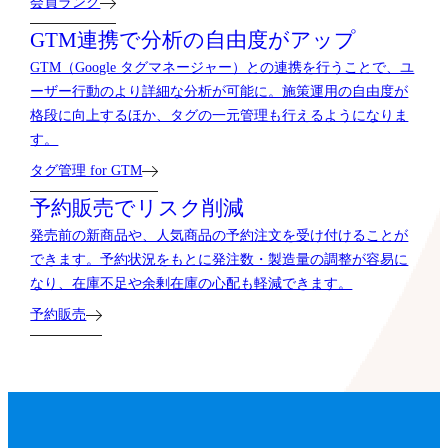
会員ランク
GTM連携で分析の自由度がアップ
GTM（Google タグマネージャー）との連携を行うことで、ユ
ーザー行動のより詳細な分析が可能に。施策運用の自由度が
格段に向上するほか、タグの一元管理も行えるようになりま
す。
タグ管理 for GTM
予約販売でリスク削減
発売前の新商品や、人気商品の予約注文を受け付けることが
できます。予約状況をもとに発注数・製造量の調整が容易に
なり、在庫不足や余剰在庫の心配も軽減できます。
予約販売