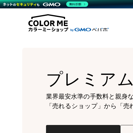
商材一覧を見る
無料診断
Wor
代行
運営サポート
機能一覧を見る
プラ
越境
料金
事例
デザ
事例
サポート一覧を見る
プレ
ブラ
事例
設定
プラン・料金一覧を見る
ラー
お役立ち資料を見る
さま
ショ
開発
レギ
売上
ショ
プレミア
顧客
モバ
複数
業界最安水準の手数料と親身
「売れるショップ」から「売