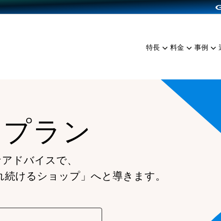
dPress導入
雑貨販売
サービスを見る
運営ノウハウを見る
ンを見る
プランを比較する
EC（海外販売）
を見る
事例資料をみる
イン制作代行
イベント・セミナー
ミアム
料金シミュレーション
特長
料金
事例
ンディングの強化
インタビュー
食品
代行
コミュニティイベントCart
ジ
他社サービスとの比較
ざまな販売方法
ップ事例
ファッション
・API連携代行
よむよむカラーミー
ュラー
につながる集客
雑貨
YouTubeチャンネル
ッピングカート
ムプラン
ロイヤリティを向上
イルアプリ
店舗との連携
なアドバイスで、
れ続けるショップ」へと導きます。