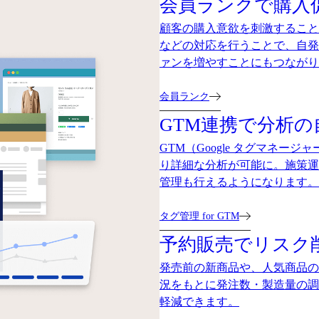
会員ランクで購入
顧客の購入意欲を刺激すること
などの対応を行うことで、自発
ァンを増やすことにもつながり
会員ランク
GTM連携で分析
GTM（Google タグマネ
り詳細な分析が可能に。施策運
管理も行えるようになります。
タグ管理 for GTM
予約販売でリスク
発売前の新商品や、人気商品の
況をもとに発注数・製造量の調
軽減できます。