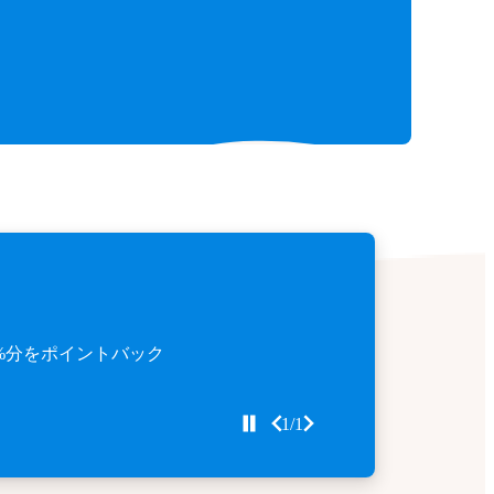
%分をポイントバック
1/1