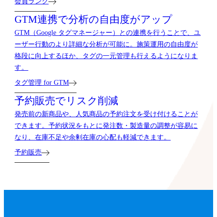
会員ランク
GTM連携で分析の自由度がアップ
GTM（Google タグマネージャー）との連携を行うことで、ユ
ーザー行動のより詳細な分析が可能に。施策運用の自由度が
格段に向上するほか、タグの一元管理も行えるようになりま
す。
タグ管理 for GTM
予約販売でリスク削減
発売前の新商品や、人気商品の予約注文を受け付けることが
できます。予約状況をもとに発注数・製造量の調整が容易に
なり、在庫不足や余剰在庫の心配も軽減できます。
予約販売