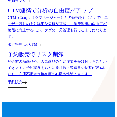
会員ランク
GTM連携で分析の自由度がアップ
GTM（Google タグマネージャー）との連携を行うことで、ユ
ーザー行動のより詳細な分析が可能に。施策運用の自由度が
格段に向上するほか、タグの一元管理も行えるようになりま
す。
タグ管理 for GTM
予約販売でリスク削減
発売前の新商品や、人気商品の予約注文を受け付けることが
できます。予約状況をもとに発注数・製造量の調整が容易に
なり、在庫不足や余剰在庫の心配も軽減できます。
予約販売