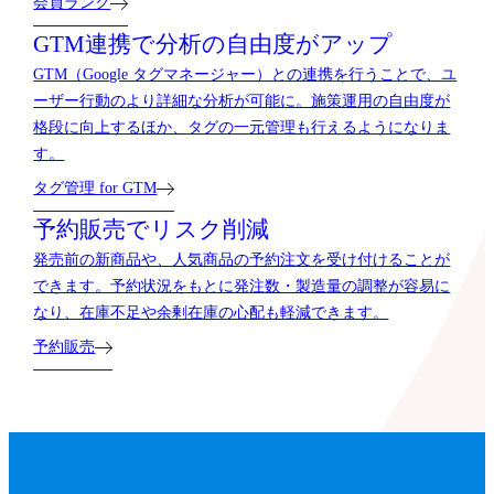
会員ランク
GTM連携で分析の自由度がアップ
GTM（Google タグマネージャー）との連携を行うことで、ユ
ーザー行動のより詳細な分析が可能に。施策運用の自由度が
格段に向上するほか、タグの一元管理も行えるようになりま
す。
タグ管理 for GTM
予約販売でリスク削減
発売前の新商品や、人気商品の予約注文を受け付けることが
できます。予約状況をもとに発注数・製造量の調整が容易に
なり、在庫不足や余剰在庫の心配も軽減できます。
予約販売