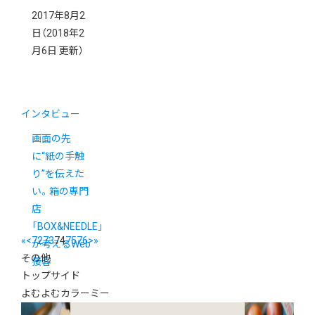
2017年8月2
日
（2018年2
月6日 更新）
インタビュー
画面の先
に“紙の手触
り”を伝えた
い。箱の専門
店
「BOX&NEEDLE」
«
<
72
73
74
75
76
>
»
が考えるWeb
その他
接客
トップサイド
よむよむカラーミー