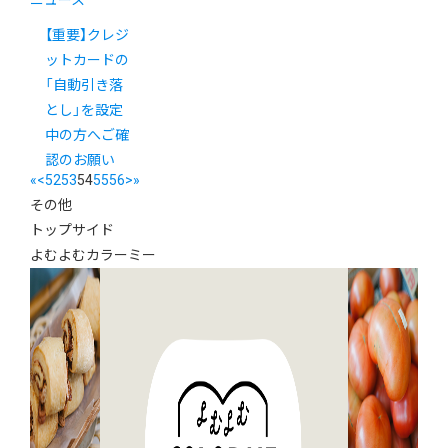
【重要】クレジ
ットカードの
「自動引き落
とし」を設定
中の方へご確
認のお願い
«
<
52
53
54
55
56
>
»
その他
トップサイド
よむよむカラーミー