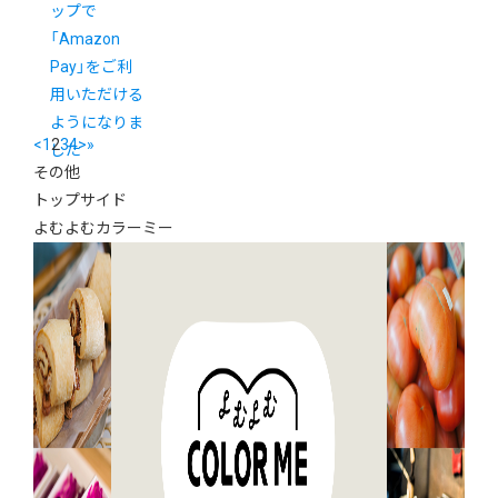
ップで
「Amazon
Pay」をご利
用いただける
ようになりま
<
1
2
3
4
>
»
した
その他
トップサイド
よむよむカラーミー