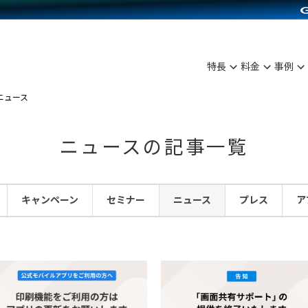
C（海外販売）
雑貨販売
サービスを見る
運営ノウハウを見る
ンを見る
を見る
プランを比較する
事例資料をみる
ディングの強化
ン制作代行
イベント・セミナー
アム
ンタビュー
料金シミュレーション
食品
特長
料金
事例
まな販売方法
行
コミュニティイベントCarty
プ事例
他社サービスとの比較
ファッション
ニュース
つながる集客
API連携代行
よむよむカラーミー
ラー
雑貨
ピングカート
YouTubeチャンネル
ニュースの記事一覧
イヤリティを向上
ルアプリ
キャンペーン
セミナー
ニュース
プレス
ア
舗との連携