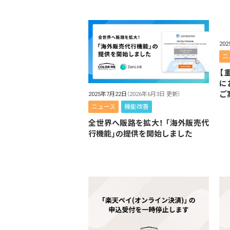
20
ニ
【重
に
ご
2025年7月22日
（2026年6月3日 更新）
ニュース
機能改善
全世界へ販路を拡大！ 「海外販売代
行機能」の提供を開始しました