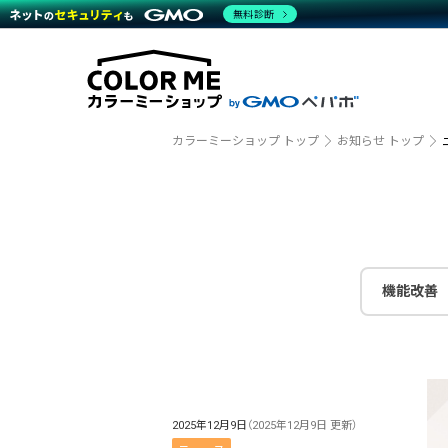
商材一覧を見る
無料診断
越境E
代行
運営サポート
機能一覧を見る
プラ
事例
料金
事例
ブラン
デザイ
サポート一覧を見る
プレミ
事例イ
プラン・料金一覧を見る
さまざ
設定代
お役立ち資料を見る
ラージ
ショッ
カラーミーショップ トップ
お知らせ トップ
売上に
開発・
レギュ
ショッ
顧客ロ
モバイ
機能改善
複数店
2025年12月9日
（2025年12月9日 更新）