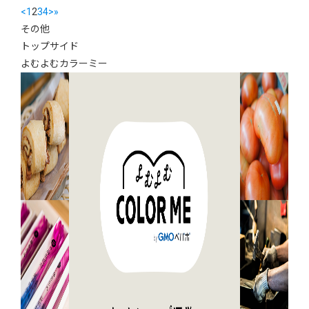
<
1
2
3
4
>
»
その他
トップサイド
よむよむカラーミー