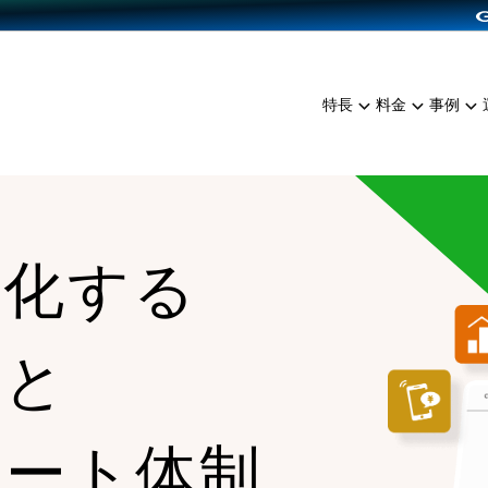
dPress導入
雑貨販売
サービスを見る
運営ノウハウを見る
ンを見る
プランを比較する
EC（海外販売）
を見る
事例資料をみる
イン制作代行
イベント・セミナー
ミアム
料金シミュレーション
特長
料金
事例
ンディングの強化
インタビュー
食品
代行
コミュニティイベントCart
ジ
他社サービスとの比較
ざまな販売方法
ップ事例
ファッション
・API連携代行
よむよむカラーミー
ュラー
につながる集客
雑貨
YouTubeチャンネル
ッピングカート
大化する
ロイヤリティを向上
イルアプリ
店舗との連携
能と
ポート体制