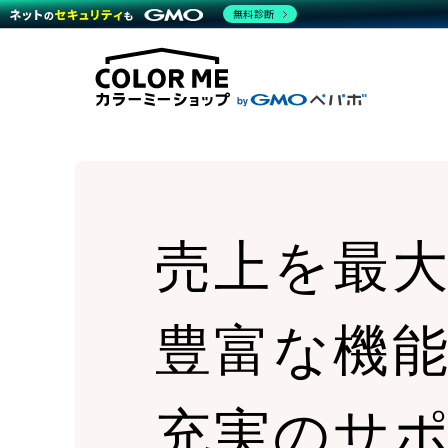
商材一覧を見る
無料診断
Wor
代行
運営サポート
機能一覧を見る
プラ
越境
料金
事例
デザ
事例
サポート一覧を見る
プレ
ブラ
事例
設定
プラン・料金一覧を見る
ラー
お役立ち資料を見る
さま
ショ
開発
レギ
売上
ショ
売上を最
顧客
モバ
複数
豊富な機
充実のサ