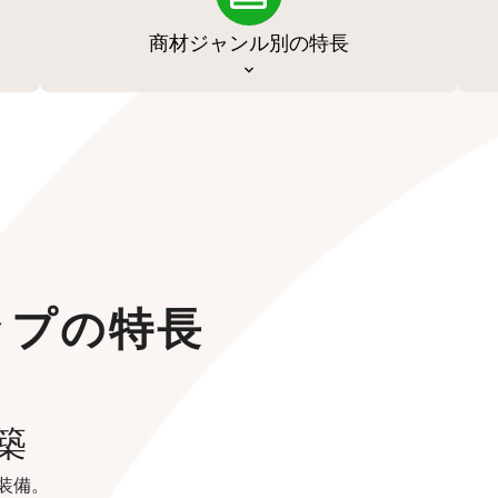
商材ジャンル別の特長
ップの特長
築
装備。