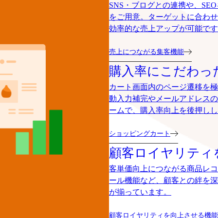
SNS・ブログとの連携や、S
をご用意。ターゲットに合わせ
効率的な売上アップが可能です
売上につながる集客機能
購入率にこだわっ
カート画面内のページ遷移を極
動入力補完やメールアドレスの
ームで、購入率向上を後押しし
ショッピングカート
顧客ロイヤリティ
客単価向上につながる商品レコ
ール機能など、顧客との絆を深
が揃っています。
顧客ロイヤリティを向上させる機能