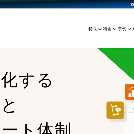
dPress導入
雑貨販売
サービスを見る
運営ノウハウを見る
ンを見る
プランを比較する
EC（海外販売）
を見る
事例資料をみる
イン制作代行
イベント・セミナー
ミアム
料金シミュレーション
特長
料金
事例
ンディングの強化
インタビュー
食品
代行
コミュニティイベントCart
ジ
他社サービスとの比較
ざまな販売方法
ップ事例
ファッション
・API連携代行
よむよむカラーミー
ュラー
につながる集客
雑貨
YouTubeチャンネル
ッピングカート
大化する
ロイヤリティを向上
イルアプリ
店舗との連携
能と
ポート体制