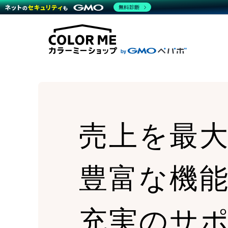
商材一覧を見る
無料診断
Wor
代行
運営サポート
機能一覧を見る
プラ
越境
料金
事例
デザ
事例
サポート一覧を見る
プレ
ブラ
事例
設定
プラン・料金一覧を見る
ラー
お役立ち資料を見る
さま
ショ
開発
レギ
売上
ショ
売上を最
顧客
モバ
複数
豊富な機
充実のサ