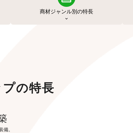
商材ジャンル別の特長
ップの特長
築
装備。