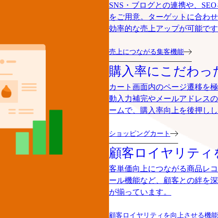
SNS・ブログとの連携や、S
をご用意。ターゲットに合わせ
効率的な売上アップが可能です
売上につながる集客機能
購入率にこだわっ
カート画面内のページ遷移を極
動入力補完やメールアドレスの
ームで、購入率向上を後押しし
ショッピングカート
顧客ロイヤリティ
客単価向上につながる商品レコ
ール機能など、顧客との絆を深
が揃っています。
顧客ロイヤリティを向上させる機能