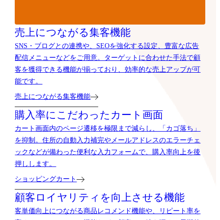
売上につながる集客機能
SNS・ブログとの連携や、SEOを強化する設定、豊富な広告
配信メニューなどをご用意。ターゲットに合わせた手法で顧
客を獲得できる機能が揃っており、効率的な売上アップが可
能です。
売上につながる集客機能
購入率にこだわったカート画面
カート画面内のページ遷移を極限まで減らし、「カゴ落ち」
を抑制。住所の自動入力補完やメールアドレスのエラーチェ
ックなどが備わった便利な入力フォームで、購入率向上を後
押しします。
ショッピングカート
顧客ロイヤリティを向上させる機能
客単価向上につながる商品レコメンド機能や、リピート率を